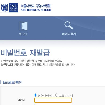
Email 로 확인
경영대아이디
포털아이디